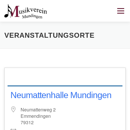
Zum
Inhalt
Menü
springen
HOME
TERMINE
DER VEREIN
VERANSTALTUNGSORTE
AUSBILDUNG
GESCHICHTE
KONTAKT
Neumattenhalle Mundingen
Neumattenweg 2
Emmendingen
79312